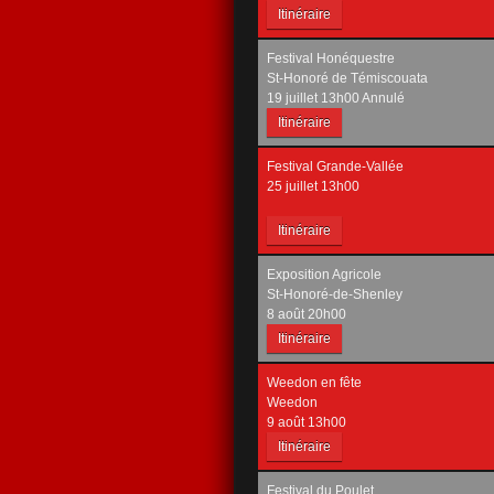
Itinéraire
Festival Honéquestre
St-Honoré de Témiscouata
19 juillet 13h00 Annulé
Itinéraire
Festival Grande-Vallée
25 juillet 13h00
Itinéraire
Exposition Agricole
St-Honoré-de-Shenley
8 août 20h00
Itinéraire
Weedon en fête
Weedon
9 août 13h00
Itinéraire
Festival du Poulet