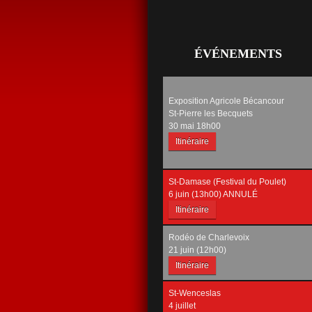
ÉVÉNEMENTS
Exposition Agricole Bécancour
St-Pierre les Becquets
30 mai 18h00
Itinéraire
St-Damase (Festival du Poulet)
6 juin (13h00) ANNULÉ
Itinéraire
Rodéo de Charlevoix
21 juin (12h00)
Itinéraire
St-Wenceslas
4 juillet