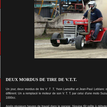
DEUX MORDUS DE TIRE DE V.T.T.
Un jour, deux mordus de tire V .T .T, Yvon Lamothe et Jean-Paul Leblanc o
différent. Un a remplacé le moteur de son V. T. T. par celui d'une moto Suzu
1000cc.
Après plusieurs heures de travail dans le garage, l'équipe fût prête à débute